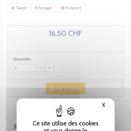
Tweet
Partager
Pinterest
16.50 CHF
Quantité :
Ajouter au panier
X
Masquer le
Ce site utilise des cookies
FICHE TECHNIQUE
et vous donne le