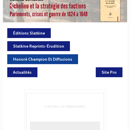
Éditions Slatkine
Slatkine Reprints-Érudition
Honoré Champion Et Diffusions
Actualités
Site Pro