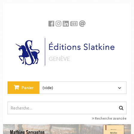
Panneau de gestion des cookies
Panier
(vide)
Recherche avancée