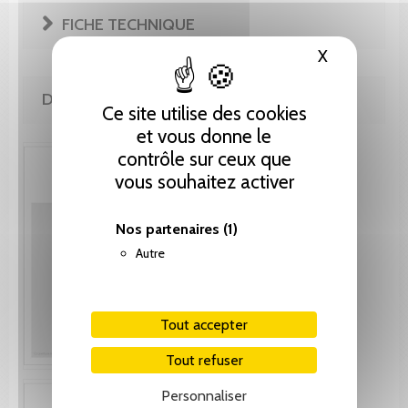
FICHE TECHNIQUE
X
Masquer le
DE LA MÊME COLLECTION
Ce site utilise des cookies
et vous donne le
contrôle sur ceux que
vous souhaitez activer
Nos partenaires
(1)
Autre
Tout accepter
Tout refuser
Personnaliser