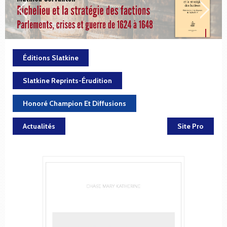
Éditions Slatkine
Slatkine Reprints-Érudition
Honoré Champion Et Diffusions
Actualités
Site Pro