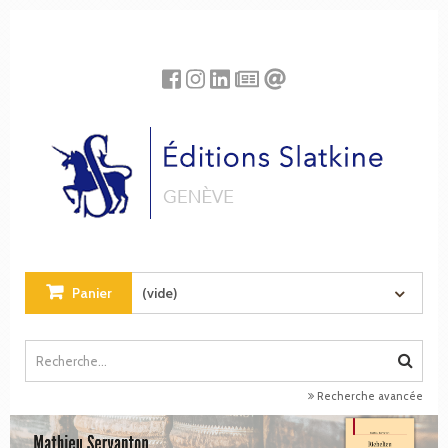
Panneau de gestion des cookies
Panier
(vide)
Recherche avancée