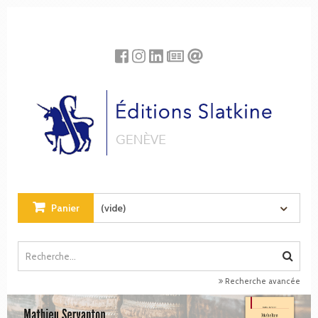
Panneau de gestion des cookies
Panier
(vide)
Recherche avancée