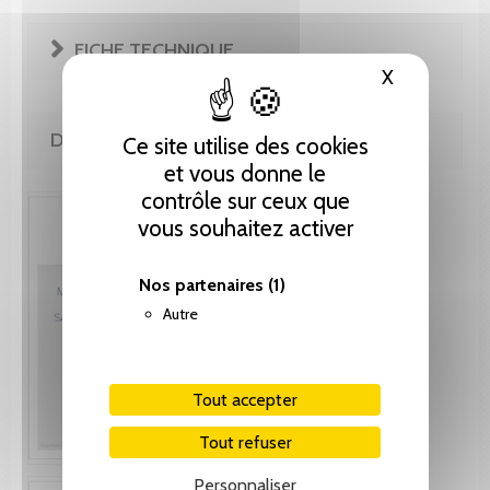
FICHE TECHNIQUE
X
Masquer le
DE LA MÊME COLLECTION
Ce site utilise des cookies
et vous donne le
contrôle sur ceux que
vous souhaitez activer
Nos partenaires
(1)
Autre
Tout accepter
Tout refuser
Personnaliser