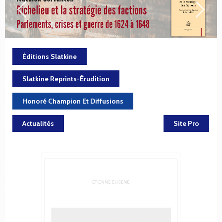
Éditions Slatkine
Slatkine Reprints-Érudition
Honoré Champion Et Diffusions
Actualités
Site Pro