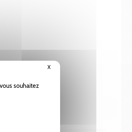
X
Masquer le bandeau des cookies
e vous souhaitez