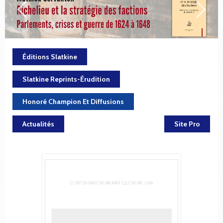
Éditions Slatkine
Slatkine Reprints-Érudition
Honoré Champion Et Diffusions
Actualités
Site Pro