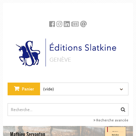
Panneau de gestion des cookies
Panier
(vide)
Recherche avancée