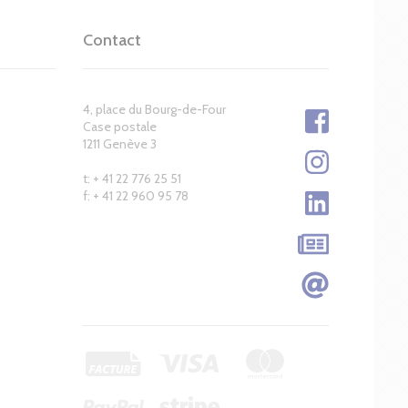
Contact
4, place du Bourg-de-Four
Case postale
1211 Genève 3
t: + 41 22 776 25 51
f: + 41 22 960 95 78