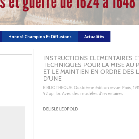
Honoré Champion Et Diffusions
Actualités
INSTRUCTIONS ELEMENTAIRES E
TECHNIQUES POUR LA MISE AU 
ET LE MAINTIEN EN ORDRE DES L
D'UNE
BIBLIOTHEQUE. Quatrième édition revue. Paris, 1911
92 pp., br. Avec des modèles d'inventaires
DELISLE LEOPOLD