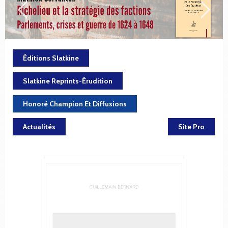
Éditions Slatkine
Slatkine Reprints-Érudition
Honoré Champion Et Diffusions
Actualités
Site Pro