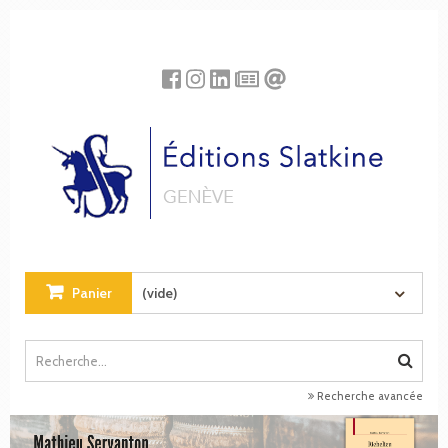
Panneau de gestion des cookies
Panier
(vide)
Recherche avancée