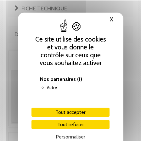
FICHE TECHNIQUE
X
Masquer le
DE LA MÊME COLLECTION
Ce site utilise des cookies
et vous donne le
contrôle sur ceux que
vous souhaitez activer
Nos partenaires
(1)
Autre
Tout accepter
Tout refuser
Personnaliser