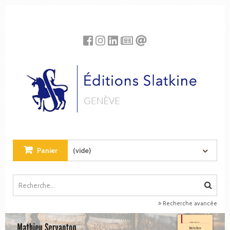
Panneau de gestion des cookies
Panier
(vide)
Recherche avancée