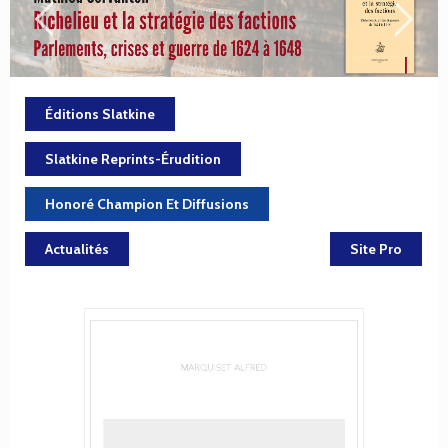
Éditions Slatkine
Slatkine Reprints-Érudition
Honoré Champion Et Diffusions
Actualités
Site Pro