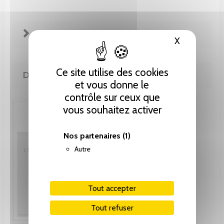
FICHE TECHNIQUE
X
Masquer le
Ce site utilise des cookies
DE LA MÊME COLLECTION
et vous donne le
contrôle sur ceux que
vous souhaitez activer
Nos partenaires
(1)
Autre
Tout accepter
Tout refuser