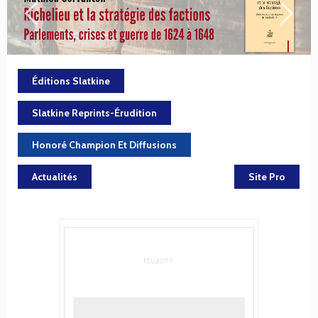
Éditions Slatkine
Slatkine Reprints-Érudition
Honoré Champion Et Diffusions
Actualités
Site Pro