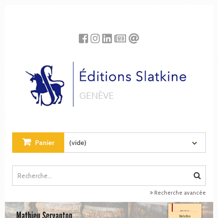
Panneau de gestion des cookies
Panier
(vide)
Recherche avancée