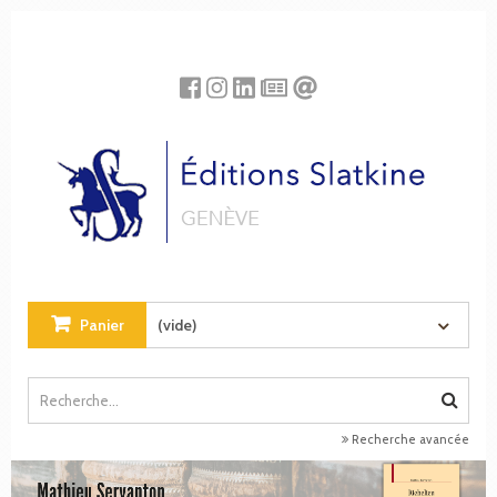
Panneau de gestion des cookies
Panier
(vide)
Recherche avancée