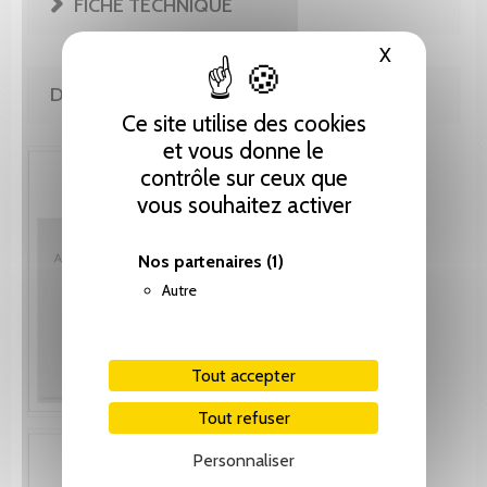
FICHE TECHNIQUE
X
Masquer le
DE LA MÊME COLLECTION
Ce site utilise des cookies
et vous donne le
contrôle sur ceux que
vous souhaitez activer
Nos partenaires
(1)
Autre
Tout accepter
Tout refuser
Personnaliser