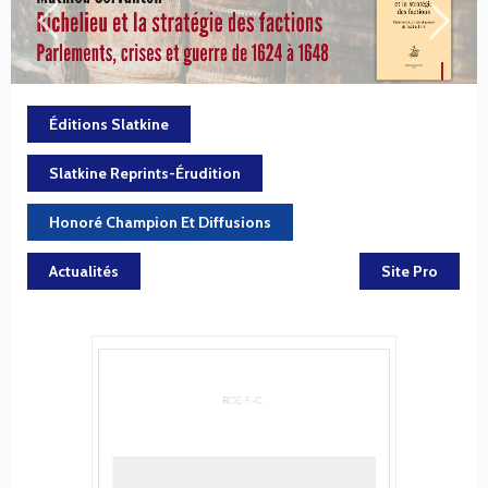
Éditions Slatkine
Slatkine Reprints-Érudition
Honoré Champion Et Diffusions
Actualités
Site Pro