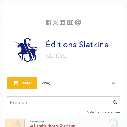
Panneau de gestion des cookies
Panier
(vide)
Recherche avancée