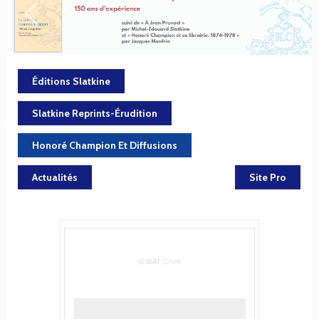
Éditions Slatkine
Slatkine Reprints-Érudition
Honoré Champion Et Diffusions
Actualités
Site Pro