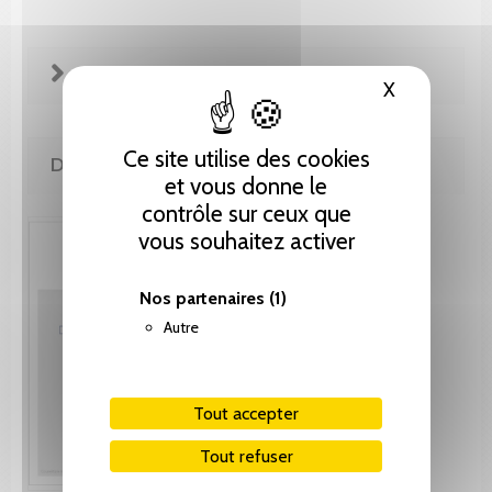
FICHE TECHNIQUE
X
Masquer le
Ce site utilise des cookies
DE LA MÊME COLLECTION
et vous donne le
contrôle sur ceux que
vous souhaitez activer
Nos partenaires
(1)
Autre
Tout accepter
Tout refuser