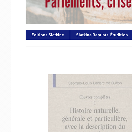
Éditions Slatkine
Slatkine Reprints-Érudition