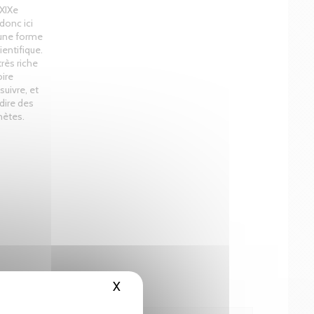
 XIXe
donc ici
s une forme
ientifique.
rès riche
oire
suivre, et
-dire des
nètes.
X
Masquer le bandeau des cookies