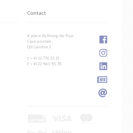
Contact
4, place du Bourg-de-Four
Case postale
1211 Genève 3
t: + 41 22 776 25 51
f: + 41 22 960 95 78