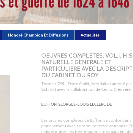
Honoré Champion Et Diffusions
Actualités
OEUVRES COMPLETES. VOL.I. HI
NATURELLE,GENERALE ET
PARTICULIERE AVEC LA DESCRIP
DU CABINET DU ROY
Tome I (1749). Texte établi, introduit et annoté pa
Schmitt avec la collaboration de Cédric Crémière
BUFFON GEORGES-LOUIS LECLERC DE
Les œuvres complètes de Buffon se confondent
pratiquement avec sa monumentale entreprise, l'H
naturelle, dont les trente-six volumes parurent de 