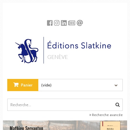
Panneau de gestion des cookies
Panier
(vide)
Recherche avancée