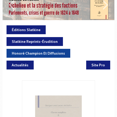
Éditions Slatkine
Slatkine Reprints-Érudition
Honoré Champion Et Diffusions
Actualités
Site Pro