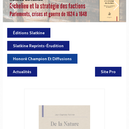
Éditions Slatkine
Slatkine Reprints-Érudition
Honoré Champion Et Diffusions
Actualités
Site Pro