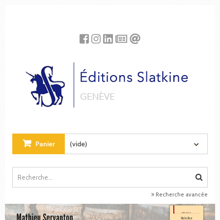
Panneau de gestion des cookies
Panier
(vide)
Recherche avancée