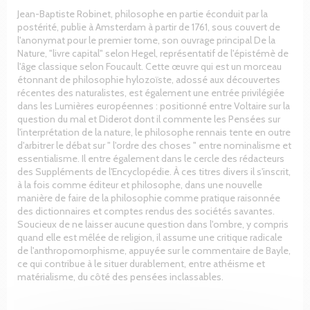
Jean-Baptiste Robinet, philosophe en partie éconduit par la
postérité, publie à Amsterdam à partir de 1761, sous couvert de
l'anonymat pour le premier tome, son ouvrage principal De la
Nature, "livre capital" selon Hegel, représentatif de l'épistémè de
l'âge classique selon Foucault. Cette œuvre qui est un morceau
étonnant de philosophie hylozoïste, adossé aux découvertes
récentes des naturalistes, est également une entrée privilégiée
dans les Lumières européennes : positionné entre Voltaire sur la
question du mal et Diderot dont il commente les Pensées sur
l'interprétation de la nature, le philosophe rennais tente en outre
d'arbitrer le débat sur " l'ordre des choses " entre nominalisme et
essentialisme. Il entre également dans le cercle des rédacteurs
des Suppléments de l'Encyclopédie. À ces titres divers il s'inscrit,
à la fois comme éditeur et philosophe, dans une nouvelle
manière de faire de la philosophie comme pratique raisonnée
des dictionnaires et comptes rendus des sociétés savantes.
Soucieux de ne laisser aucune question dans l'ombre, y compris
quand elle est mêlée de religion, il assume une critique radicale
de l'anthropomorphisme, appuyée sur le commentaire de Bayle,
ce qui contribue à le situer durablement, entre athéisme et
matérialisme, du côté des pensées inclassables.