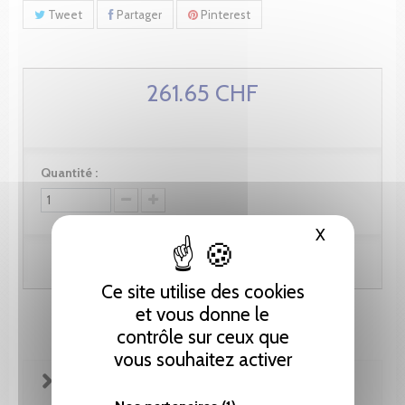
Tweet
Partager
Pinterest
261.65 CHF
Quantité :
X
Masquer le
Ajouter au panier
Ce site utilise des cookies
et vous donne le
contrôle sur ceux que
vous souhaitez activer
FICHE TECHNIQUE