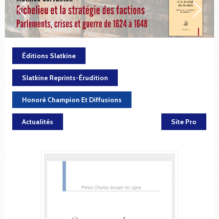
Éditions Slatkine
Slatkine Reprints-Érudition
Honoré Champion Et Diffusions
Actualités
Site Pro