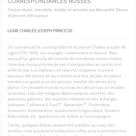
CORRESPONDANCES RUSSES
Textes réunis, introduits, établis et annotés par Alexandre Stroev
et Jeroom Vercruysse
LIGNE CHARLES-JOSEPH PRINCE DE
On connaissait le cosmopolitisme du prince Charles-Joseph de
Ligne (1735-1814), ses voyages, notamment en Russie. Mais
aujourd’hui, grâce à la découverte de nombreux textes inédits,
l’étendue insoupçonnée de ses correspondances russes voit
enfin le jour. Les éditeurs ont réuni 60 chapitres couvrant
plusieurs décennies et qui mettent une fois de plus en pleine
lumière ses goûts pour les amours, l’amitié, les armes et la
plume. Un véritable monde nouveau est désormais accessible
au lecteur, celui des intrigues diplomatiques secrètes, des
aventures galantes, des exploits militaires et des échanges
er
er
littéraires. Catherine II, Paul I
, Alexandre I
, Potemkine,
Souvorov, Roumiantsev, la princesse Dolgoroukaïa, Ouvarov,
Belosselski, etc. apprécient ses lettres et sa compagnie.
Certes, quelques lettres avaient été publiées au cours des
années, mais la présente publication offre, pour la première fois,