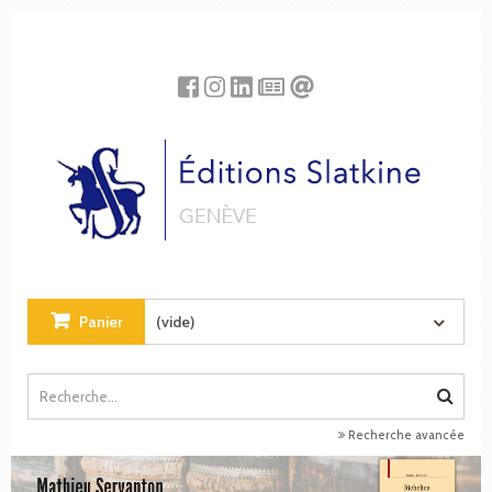
Panneau de gestion des cookies
Panier
(vide)
Recherche avancée