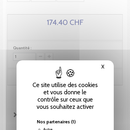
174.40 CHF
Quantité :
X
Masquer le
Ajouter au panier
Ce site utilise des cookies
et vous donne le
contrôle sur ceux que
vous souhaitez activer
FICHE TECHNIQUE
Nos partenaires
(1)
Autre