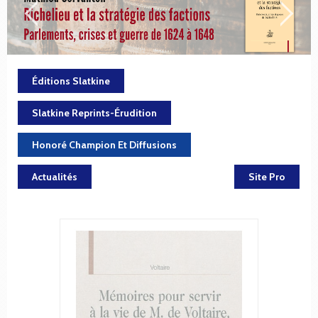
Éditions Slatkine
Slatkine Reprints-Érudition
Honoré Champion Et Diffusions
Actualités
Site Pro