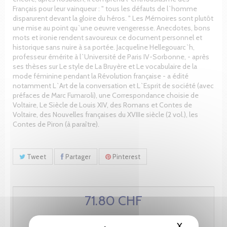
Français pour leur vainqueur : " tous les défauts de l`homme
disparurent devant la gloire du héros. " Les Mémoires sont plutôt
une mise au point qu`une oeuvre vengeresse. Anecdotes, bons
mots et ironie rendent savoureux ce document personnel et
historique sans nuire à sa portée. Jacqueline Hellegouarc`h,
professeur émérite à l`Université de Paris IV-Sorbonne, - après
ses thèses sur Le style de La Bruyère et Le vocabulaire de la
mode féminine pendant la Révolution française - a édité
notamment L`Art de la conversation et L`Esprit de société (avec
préfaces de Marc Fumaroli), une Correspondance choisie de
Voltaire, Le Siècle de Louis XIV, des Romans et Contes de
Voltaire, des Nouvelles françaises du XVIIIe siècle (2 vol.), les
Contes de Piron (à paraître).
Tweet
Partager
Pinterest
71.80 CHF
X
Masquer le