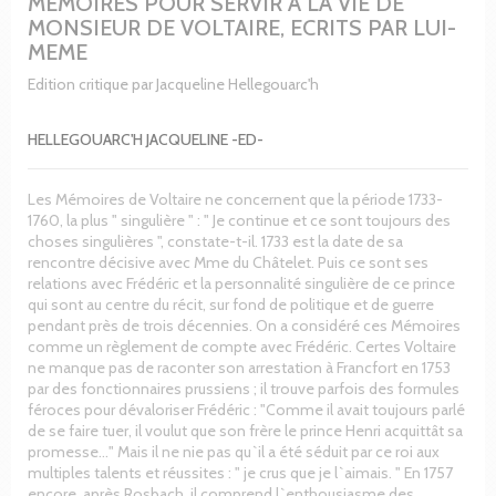
MEMOIRES POUR SERVIR A LA VIE DE
MONSIEUR DE VOLTAIRE, ECRITS PAR LUI-
MEME
Edition critique par Jacqueline Hellegouarc'h
HELLEGOUARC'H JACQUELINE -ED-
Les Mémoires de Voltaire ne concernent que la période 1733-
1760, la plus " singulière " : " Je continue et ce sont toujours des
choses singulières ", constate-t-il. 1733 est la date de sa
rencontre décisive avec Mme du Châtelet. Puis ce sont ses
relations avec Frédéric et la personnalité singulière de ce prince
qui sont au centre du récit, sur fond de politique et de guerre
pendant près de trois décennies. On a considéré ces Mémoires
comme un règlement de compte avec Frédéric. Certes Voltaire
ne manque pas de raconter son arrestation à Francfort en 1753
par des fonctionnaires prussiens ; il trouve parfois des formules
féroces pour dévaloriser Frédéric : "Comme il avait toujours parlé
de se faire tuer, il voulut que son frère le prince Henri acquittât sa
promesse…" Mais il ne nie pas qu`il a été séduit par ce roi aux
multiples talents et réussites : " je crus que je l`aimais. " En 1757
encore, après Rosbach, il comprend l`enthousiasme des