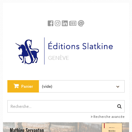
Panneau de gestion des cookies
Panier
(vide)
Recherche avancée