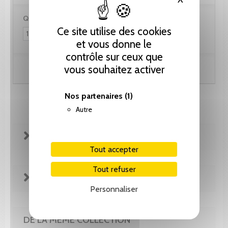
Quantité :
Ce site utilise des cookies
et vous donne le
contrôle sur ceux que
vous souhaitez activer
Ajouter au panier
Nos partenaires
(1)
Autre
FICHE TECHNIQUE
Tout accepter
Tout refuser
EXTRAITS
Personnaliser
DE LA MÊME COLLECTION