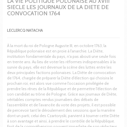
LA VIE POLITIQUE POLONAISE AU XVIII
SIECLE LES JOURNAUX DE LA DIETE DE
CONVOCATION 1764
LECLERCQ NATACHA
À la mort du roi de Pologne Auguste III, en octobre 1763, la
République polonaise est en proie à l'anarchie. La Diète,
institution fondamentale du pays, n'a pas abouti une seule fois
en trente ans. Au lieu de voter les réformes indispensables à la
survie du pays, elle est devenue la scène des luttes entre les
deux principales factions polonaises. La Diète de convocation
de 1764, chargée de préparer la Diète d'élection qui choisira le
prochain roi, est alors vue comme l'occasion privilégiée de
prendre les rênes de la République et de permettre l'élection de
son candidat au trône de Pologne. Grâce aux journaux de Diète,
véritables comptes rendus journaliers des débats de
l'assemblée et de l'avancée du vote des projets, il est possible
de percevoir tant le déroulement des sessions que la manière
dont un parti, celui des Czartoryski, parvient à tourner cette Diète
à son avantage et ainsi, à prendre le contrôle de la République.
Fruit de la compréhension souvent imparfaite de son rédacteur,