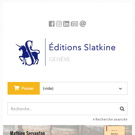
Panneau de gestion des cookies
Panier
(vide)
Recherche avancée