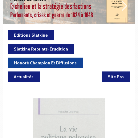
Éditions Slatkine
Slatkine Reprints-Érudition
Honoré Champion Et Diffusions
Actualités
Site Pro