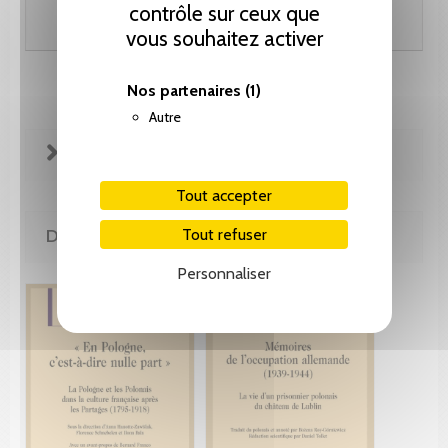
contrôle sur ceux que
Ajouter au panier
vous souhaitez activer
Nos partenaires
(1)
Autre
FICHE TECHNIQUE
Tout accepter
DE LA MÊME COLLECTION
Tout refuser
Personnaliser