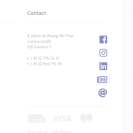
Contact
4, place du Bourg-de-Four
Case postale
1211 Genève 3
t: + 41 22 776 25 51
f: + 41 22 960 95 78