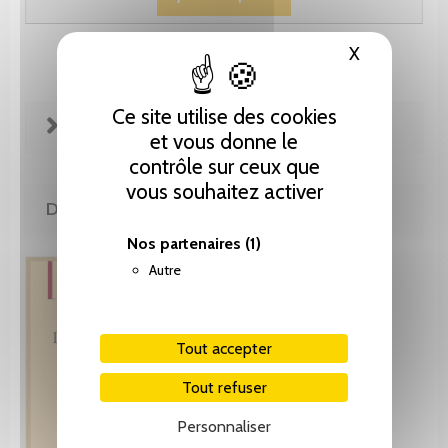
X
Masquer le
Ce site utilise des cookies
FICHE TECHNIQUE
et vous donne le
contrôle sur ceux que
vous souhaitez activer
DE LA MÊME COLLECTION
Nos partenaires
(1)
Autre
Tout accepter
Tout refuser
Personnaliser