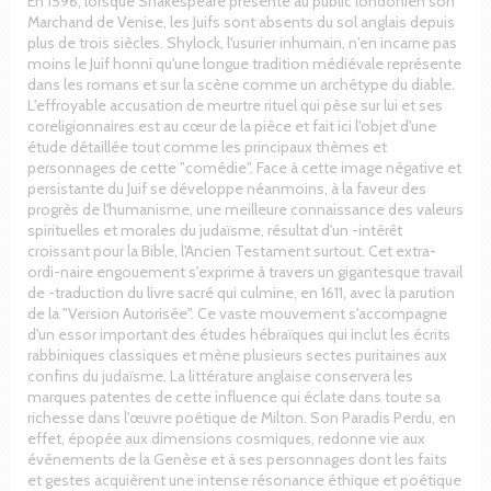
En 1596, lorsque Shakespeare présente au public londonien son
Marchand de Venise, les Juifs sont absents du sol anglais depuis
plus de trois siècles. Shylock, l'usurier inhumain, n'en incarne pas
moins le Juif honni qu'une longue tradition médiévale représente
dans les romans et sur la scène comme un archétype du diable.
L'effroyable accusation de meurtre rituel qui pèse sur lui et ses
coreligionnaires est au cœur de la pièce et fait ici l'objet d'une
étude détaillée tout comme les principaux thèmes et
personnages de cette "comédie". Face à cette image négative et
persistante du Juif se développe néanmoins, à la faveur des
progrès de l'humanisme, une meilleure connaissance des valeurs
spirituelles et morales du judaïsme, résultat d'un -intérêt
croissant pour la Bible, l'Ancien Testament surtout. Cet extra-
ordi-naire engouement s'exprime à travers un gigantesque travail
de -traduction du livre sacré qui culmine, en 1611, avec la parution
de la "Version Autorisée". Ce vaste mouvement s'accompagne
d'un essor important des études hébraïques qui inclut les écrits
rabbiniques classiques et mène plusieurs sectes puritaines aux
confins du judaïsme. La littérature anglaise conservera les
marques patentes de cette influence qui éclate dans toute sa
richesse dans l'œuvre poétique de Milton. Son Paradis Perdu, en
effet, épopée aux dimensions cosmiques, redonne vie aux
événements de la Genèse et à ses personnages dont les faits
et gestes acquièrent une intense résonance éthique et poétique