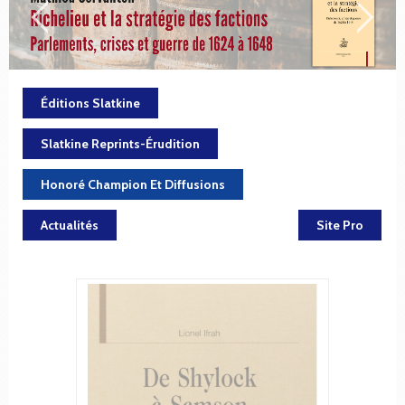
Éditions Slatkine
Slatkine Reprints-Érudition
Honoré Champion Et Diffusions
Actualités
Site Pro