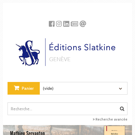
Panneau de gestion des cookies
Panier
(vide)
Recherche avancée