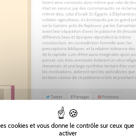
furent ainsi construits alors même que celui de Jé
était en service, par des communautés se réclama
même dieu, celui d’Israël. En Égypte, à Éléphantine
soldats-agriculteurs, à Léontopolis par un grand prêt
sur le Garizim, près de Naplouse, par les Samaritain
avant leur séparation d’avec le judaïsme de Jérusa
différents lieux et époques répondent la même
construction, en contradiction formelle avec les
prescriptions bibliques, et la relative tolérance des
de la capitale. Loin d’être aussi marginales qu’on pu
penser, ces trois aventures éclairent un vécu religie
réexamen, et une large synthèse tentant d’en co
les motivations, aideront tant les spécialistes que
lecteurs curieux de ce judaïsme si loin et pourtant 
Tweet
Partager
Pinterest
 des cookies et vous donne le contrôle sur ceux qu
activer