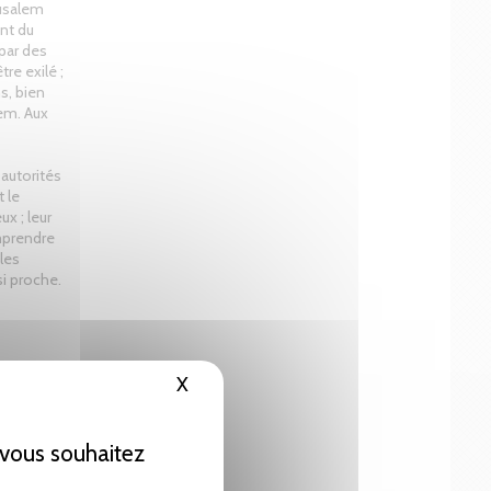
rusalem
nt du
 par des
re exilé ;
s, bien
lem. Aux
 autorités
t le
ux ; leur
mprendre
 les
si proche.
X
Masquer le bandeau des cookies
e vous souhaitez