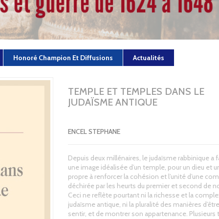
Honoré Champion Et Diffusions
Actualités
TEMPLE ET TEMPLES DANS LE
JUDAÏSME ANTIQUE
ENCEL STEPHANE
Depuis deux millénaires, le judaïsme rabbinique a
une image idéalisée d’un temple, pour un dieu et u
propre à renforcer la cohésion et l’unité d’une c
déchirée par les heurts du premier et second de no
Ceci ne reflète pourtant ni la richesse et la comple
judaïsme antique, ni la pluralité des manières d’êtr
sentir, et de montrer son appartenance. Plusieurs