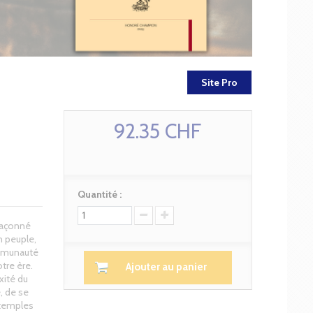
Site Pro
92.35 CHF
Quantité :
 façonné
n peuple,
ommunauté
tre ère.
Ajouter au panier
xité du
e, de se
 temples