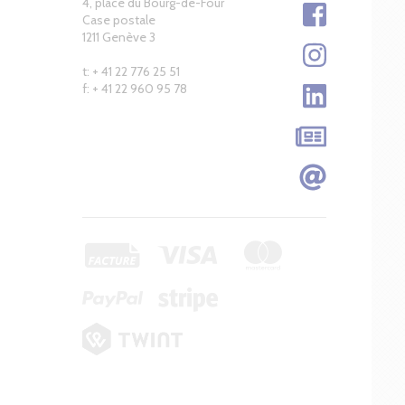
4, place du Bourg-de-Four
Case postale
1211 Genève 3
t: + 41 22 776 25 51
f: + 41 22 960 95 78