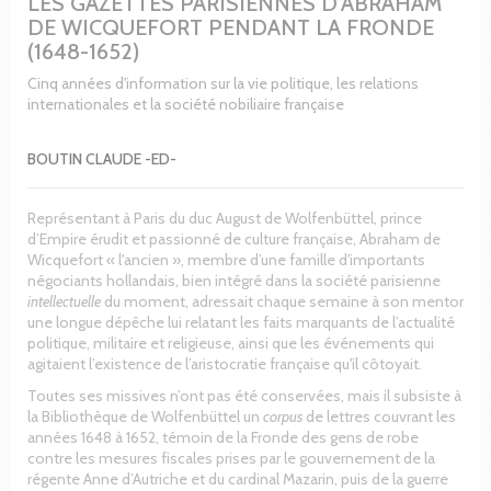
LES GAZETTES PARISIENNES D'ABRAHAM
DE WICQUEFORT PENDANT LA FRONDE
(1648-1652)
Cinq années d'information sur la vie politique, les relations
internationales et la société nobiliaire française
BOUTIN CLAUDE -ED-
Représentant à Paris du duc August de Wolfenbüttel, prince
d’Empire érudit et passionné de culture française, Abraham de
Wicquefort « l'ancien », membre d’une famille d'importants
négociants hollandais, bien intégré dans la société parisienne
intellectuelle
du moment, adressait chaque semaine à son mentor
une longue dépêche lui relatant les faits marquants de l’actualité
politique, militaire et religieuse, ainsi que les événements qui
agitaient l’existence de l’aristocratie française qu'il côtoyait.
Toutes ses missives n’ont pas été conservées, mais il subsiste à
la Bibliothèque de Wolfenbüttel un
corpus
de lettres couvrant les
années 1648 à 1652, témoin de la Fronde des gens de robe
contre les mesures fiscales prises par le gouvernement de la
régente Anne d’Autriche et du cardinal Mazarin, puis de la guerre