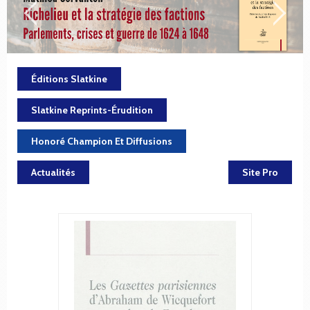
Éditions Slatkine
Slatkine Reprints-Érudition
Honoré Champion Et Diffusions
Actualités
Site Pro