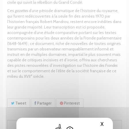
civile qui suivit la rébellion du Grand Condé.
Ces
gazettes
d’une période dramatique de l’histoire du royaume,
qui furent redécouvertes à la seule fin des années 1970 par
l’historien français Robert Mandrou, restent encore inédites dans
leur grande majorité. Leur transcription est ici proposée,
accompagnée d’une étude comparative portant sur les textes
contemporains pour les deux années de la Fronde parlementaire
(1648-1649) ; ce document, riche de nouvelles de toutes origines
transmises par un observateur remarquablement informé et
instruit en de multiples domaines, impartial le plus souvent mais
capable de critiques incisives et d’ironie, offrira aux chercheurs
des pistes renouvelées d’investigation sur l’histoire
des Frondes
et sur le comportement de l’élite de la société française de ce
e
milieu du XVII
siècle.
Tweet
Partager
Pinterest
X
Masquer le
318.05 CHF