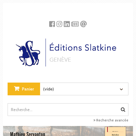
Panneau de gestion des cookies
Panier
(vide)
Recherche avancée