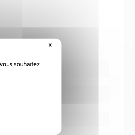
X
Masquer le bandeau des cookies
e vous souhaitez