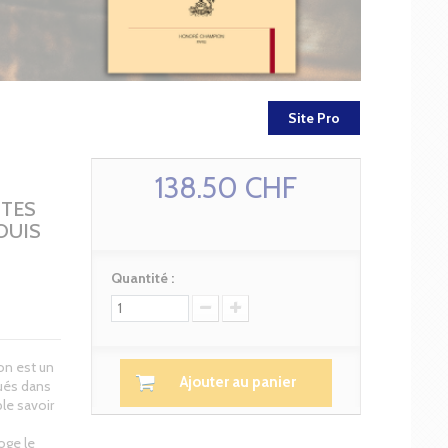
Site Pro
138.50 CHF
TES
OUIS
Quantité :
on est un
Ajouter au panier
tués dans
ble savoir
roge le