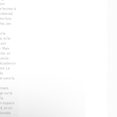
tion
e lecteur à
cidental,
re fois
tis, les
t le
, et le
 est
e. Mais
tte, et
iècle :
a décadence
tre. Là
 de
r sans la
traire,
e sur la
 la
 un espace
é, et où
loniale,