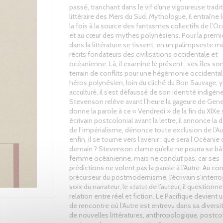
passé, tranchant dans le vif d’une vigoureuse tradi
littéraire des Mers du Sud. Mythologue, il entraîne l
la fois à la source des fantasmes collectifs de l’Oc
et au cœur des mythes polynésiens. Pour la premiè
dans la littérature se tissent, en un palimpseste mé
récits fondateurs des civilisations occidentale et
océanienne. Là, il examine le présent : ses îles son
terrain de conflits pour une hégémonie occidentale
héros polynésien, loin du cliché du Bon Sauvage, y
acculturé, il s’est défaussé de son identité indigèn
Stevenson relève avant l’heure la gageure de Gene
donne la parole à ce « Vendredi » de la fin du XIXe s
écrivain postcolonial avant la lettre, il annonce l
de l’impérialisme, dénonce toute exclusion de l’Au
enfin, il se tourne vers l’avenir : que sera l’Océanie
demain ? Stevenson clame qu’elle ne pourra se bâti
femme océanienne, mais ne conclut pas, car ses
prédictions ne volent pas la parole à l’Autre. Au con
précurseur du postmodernisme, l’écrivain s’interrog
voix du narrateur, le statut de l’auteur, il questionne
relation entre réel et fiction. Le Pacifique devient
de rencontre où l’Autre est entrevu dans sa diversit
de nouvelles littératures, anthropologique, postco