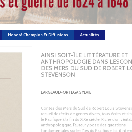
Honoré Champion Et Diffusions
Actualités
AINSI SOIT-ÎLE LITTÉRATURE ET
ANTHROPOLOGIE DANS LESCON
DES MERS DU SUD DE ROBERT L
STEVENSON
LARGEAUD-ORTEGA SYLVIE
Contes des Mers du Sud de Robert Louis Stevens
recueil de récits de genres divers, tous écrits et si
le Pacifique à la fin du XIXe siècle. Riche d’un vérita
anthropologique, l’auteur y pose des questions
fondamentales sur les îles du Pacifique. Ici, il inter