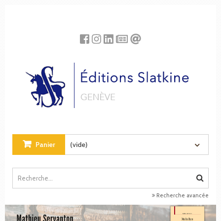
Panneau de gestion des cookies
Panier
(vide)
Recherche avancée