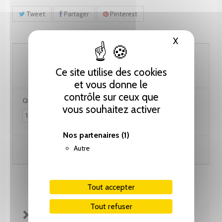
Tweet
Partager
Pinterest
X
Masquer le
102.60 CHF
Ce site utilise des cookies
et vous donne le
contrôle sur ceux que
Quantité :
vous souhaitez activer
Nos partenaires
(1)
Autre
Ajouter au panier
Tout accepter
Tout refuser
FICHE TECHNIQUE