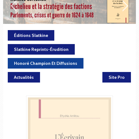
Éditions Slatkine
Slatkine Reprints-Érudition
Honoré Champion Et Diffusions
Actualités
Site Pro