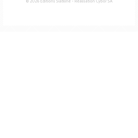
© 2026 Editions Slatkine - Réalisation
Cybor SA