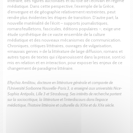
littéraire, des figures auctoriales et du rôle de l’écrivain en régime
médiatique. Dans cette perspective, l’exemple de la Grèce,
d’envergure et de géographie relativement restreintes, peut
rendre plus évidentes les étapes de transition. D’autre part, la
nouvelle matérialité de l’écrit – supports journalistiques,
romansfeuilletons, fascicules, éditions populaires –, exige une
étude synthétique de ce vaste ensemble de la culture
médiatique et des nouveaux mécanismes de communication.
Chroniques, critiques littéraires, ouvrages de vulgarisation,
«mauvais genres » de la littérature de large diffusion, romans et
autres types de textes qui s’épanouissent dans la presse, sont ici
mis en relation et en interaction, pour exposer les enjeux de ce
changement de paradigme littéraire.
Eftychia Amilitou, docteure en littérature générale et comparée de
l’Université Sorbonne Nouvelle-Paris 3, a enseigné aux universités Nice-
Sophia Antipolis, Lille 3 et Strasbourg. Ses intérêts de recherche portent
sur la sociocritique, la littérature et l’interdiscours dans l’espace
médiatique, l’histoire littéraire et culturelle du XIXe et du XXe siècle.