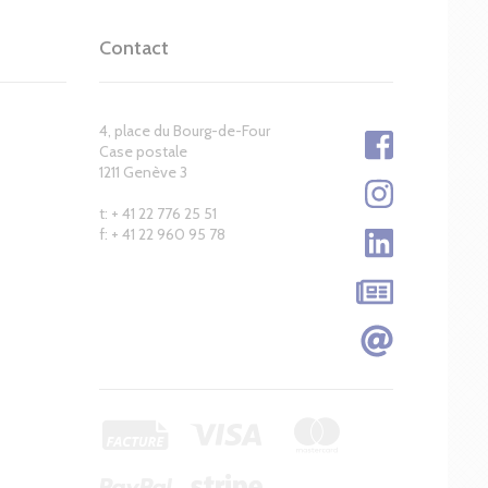
Contact
4, place du Bourg-de-Four
Case postale
1211 Genève 3
t: + 41 22 776 25 51
f: + 41 22 960 95 78