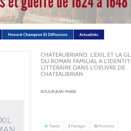
Honoré Champion Et Diffusions
Actualités
CHATEAUBRIAND. L'EXIL ET LA GL
DU ROMAN FAMILIAL A L'IDENTIT
LITTERAIRE DANS L'OEUVRE DE
CHATEAUBRIAN
ROULIN JEAN-MARIE
Tweet
Partager
Pinterest