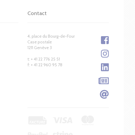
Contact
4, place du Bourg-de-Four
Case postale
1211 Genève 3
t: + 41 22 776 25 51
f: + 41 22 960 95 78