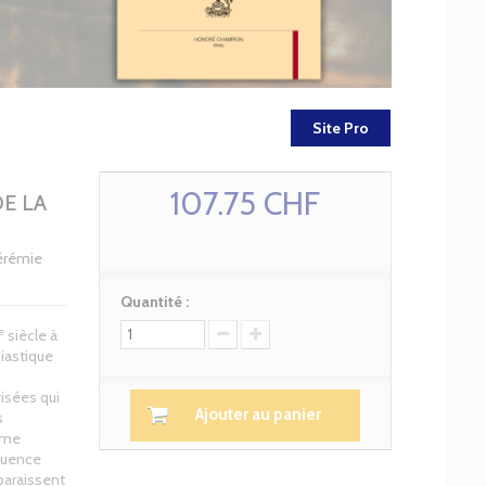
Site Pro
107.75 CHF
E LA
Jérémie
Quantité :
e
siècle à
siastique
isées qui
Ajouter au panier
s
ume
quence
paraissent