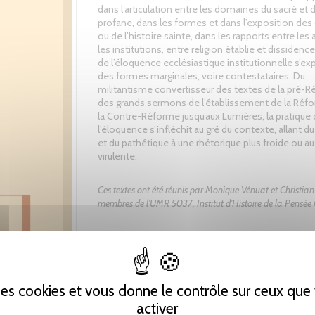
dans l’articulation entre les domaines du sacré et 
profane, dans les formes et dans l’exposition de
ou de l’histoire sainte, dans les rapports entre les 
les institutions, entre religion établie et dissidenc
de l’éloquence ecclésiastique institutionnelle s’e
des formes marginales, voire contestataires. Du
militantisme convertisseur des textes de la pré-R
des grands sermons de l’établissement de la Réf
la Contre-Réforme jusqu’aux Lumières, la pratique
l’éloquence s’infléchit au gré du contexte, allant d
et du pathétique à une rhétorique plus froide ou au
virulente.
Ces textes ont été réunis par Monique Vénuat et Christian
membres de l’UMR 5037, Institut d’Histoire de la Pensée 
Tweet
Partager
Pinterest
 des cookies et vous donne le contrôle sur ceux qu
activer