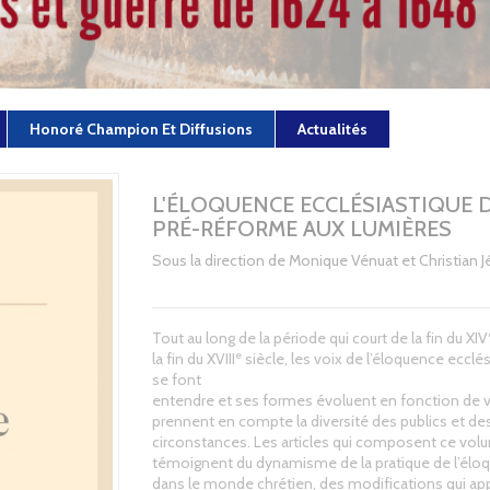
Honoré Champion Et Diffusions
Actualités
L'ÉLOQUENCE ECCLÉSIASTIQUE D
PRÉ-RÉFORME AUX LUMIÈRES
Sous la direction de Monique Vénuat et Christian 
Tout au long de la période qui court de la fin du XIV
e
la fin du XVIII
siècle, les voix de l’éloquence ecclé
se font
entendre et ses formes évoluent en fonction de v
prennent en compte la diversité des publics et de
circonstances. Les articles qui composent ce vol
témoignent du dynamisme de la pratique de l’élo
dans le monde chrétien, des modifications qui ap