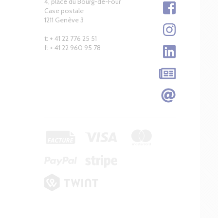
4, place du Bourg-de-Four
Case postale
1211 Genève 3
t: + 41 22 776 25 51
f: + 41 22 960 95 78