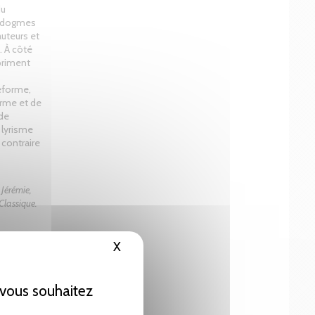
du
s dogmes
auteurs et
e. À côté
xpriment
éforme,
orme et de
 de
u lyrisme
 contraire
 Jérémie,
Classique.
X
Masquer le bandeau des cookies
e vous souhaitez