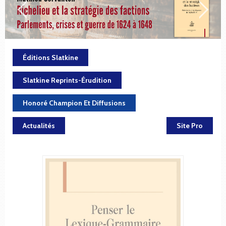
Éditions Slatkine
Slatkine Reprints-Érudition
Honoré Champion Et Diffusions
Actualités
Site Pro