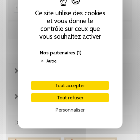
Ce site utilise des cookies
et vous donne le
contrôle sur ceux que
Ajouter au panier
vous souhaitez activer
Nos partenaires
(1)
Autre
FICHE TECHNIQUE
Tout accepter
EXTRAITS
Tout refuser
Personnaliser
DE LA MÊME COLLECTION