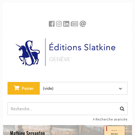
Panneau de gestion des cookies
Panier
(vide)
Recherche avancée