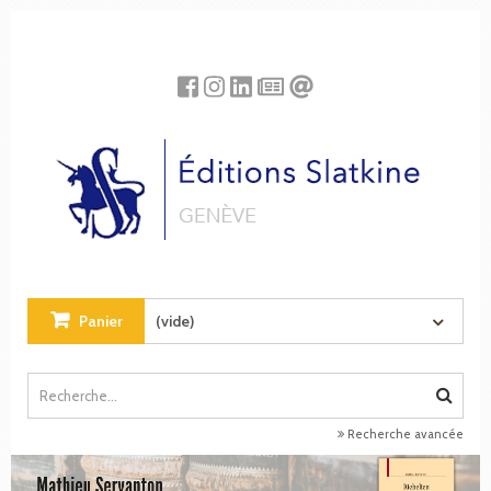
Panneau de gestion des cookies
Panier
(vide)
Recherche avancée