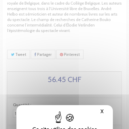
royale de Belgique, dans le cadre du Collège Belgique. Les auteurs
enseignent tous trois à l’Université libre de Bruxelles. André
Helbo est sémioticien et auteur de nombreux livres sur les arts
du spectacle. Le champ de recherches de Catherine Bouko
concerne l’intermédialité. Celui d’Élodie Verlinden
l’épistémologie du spectacle vivant.
Tweet
Partager
Pinterest
56.45 CHF
Quantité :
X
Masquer le