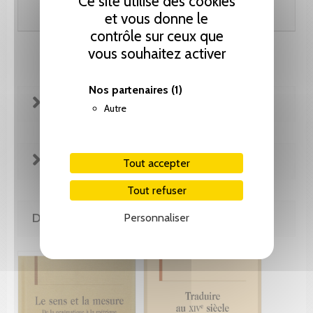
Ce site utilise des cookies
Ajouter au panier
et vous donne le
contrôle sur ceux que
vous souhaitez activer
Nos partenaires
(1)
FICHE TECHNIQUE
Autre
EXTRAITS
Tout accepter
Tout refuser
DE LA MÊME COLLECTION
Personnaliser