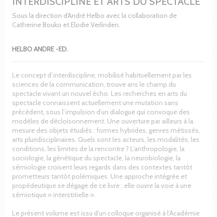
INTERDISCIPLINE ET ARTS DU SPECTACLE
Sous la direction d'André Helbo avec la collaboration de
Catherine Bouko et Elodie Verlinden.
HELBO ANDRE -ED.
Le concept d’interdiscipline, mobilisé habituellement par les
sciences de la communication, trouve ans le champ du
spectacle vivant un nouvel écho. Les recherches en arts du
spectacle connaissent actuellement une mutation sans
précédent, sous l’impulsion d’un dialogue qui convoque des
modèles de décloisonnement. Une ouverture par ailleurs à la
mesure des objets étudiés : formes hybrides, genres métissés,
arts pluridisciplinaires. Quels sont les acteurs, les modalités, les
conditions, les limites de la rencontre ? L’anthropologie, la
sociologie, la génétique du spectacle, la neurobiologie, la
sémiologie croisent leurs regards dans des contextes tantôt
prometteurs tantôt polémiques. Une approche intégrée et
propédeutique se dégage de ce livre : elle ouvre la voie à une
sémiotique « interstitielle ».
Le présent volume est issu d’un colloque organisé à l’Académie