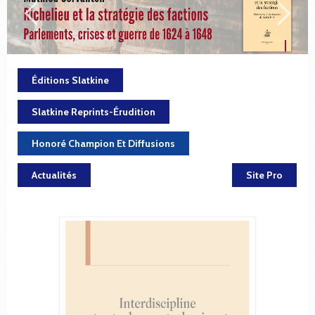
Éditions Slatkine
Slatkine Reprints-Érudition
Honoré Champion Et Diffusions
Actualités
Site Pro