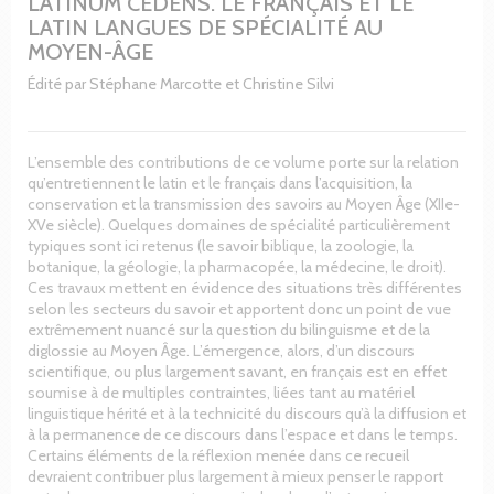
LATINUM CEDENS. LE FRANÇAIS ET LE
LATIN LANGUES DE SPÉCIALITÉ AU
MOYEN-ÂGE
Édité par Stéphane Marcotte et Christine Silvi
L’ensemble des contributions de ce volume porte sur la relation
qu’entretiennent le latin et le français dans l’acquisition, la
conservation et la transmission des savoirs au Moyen Âge (XIIe-
XVe siècle). Quelques domaines de spécialité particulièrement
typiques sont ici retenus (le savoir biblique, la zoologie, la
botanique, la géologie, la pharmacopée, la médecine, le droit).
Ces travaux mettent en évidence des situations très différentes
selon les secteurs du savoir et apportent donc un point de vue
extrêmement nuancé sur la question du bilinguisme et de la
diglossie au Moyen Âge. L’émergence, alors, d’un discours
scientifique, ou plus largement savant, en français est en effet
soumise à de multiples contraintes, liées tant au matériel
linguistique hérité et à la technicité du discours qu’à la diffusion et
à la permanence de ce discours dans l’espace et dans le temps.
Certains éléments de la réflexion menée dans ce recueil
devraient contribuer plus largement à mieux penser le rapport