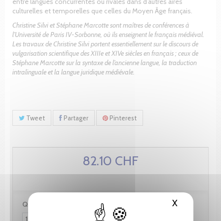
entre langues concurrentes ou rivales dans d’autres aires
culturelles et temporelles que celles du Moyen Âge français.
Christine Silvi et Stéphane Marcotte sont maîtres de conférences à
l’Université de Paris IV-Sorbonne, où ils enseignent le français médiéval.
Les travaux de Christine Silvi portent essentiellement sur le discours de
vulgarisation scientifique des XIIIe et XIVe siècles en français ; ceux de
Stéphane Marcotte sur la syntaxe de l’ancienne langue, la traduction
intralinguale et la langue juridique médiévale.
Tweet
Partager
Pinterest
82.10 CHF
X
Masquer le
Quantité :