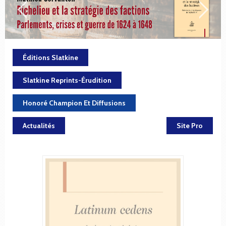
Éditions Slatkine
Slatkine Reprints-Érudition
Honoré Champion Et Diffusions
Actualités
Site Pro