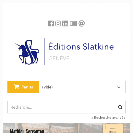
Panneau de gestion des cookies
Panier
(vide)
Recherche avancée