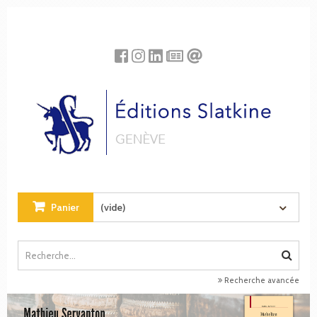
Panneau de gestion des cookies
Panier
(vide)
Recherche avancée