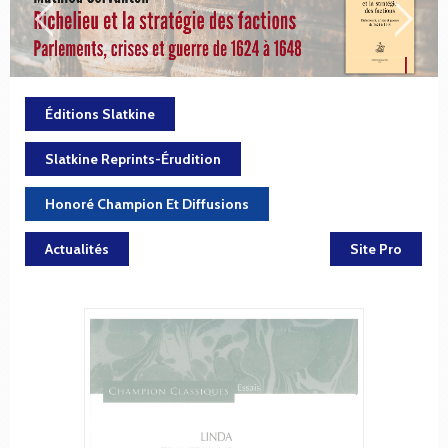
Éditions Slatkine
Slatkine Reprints-Érudition
Honoré Champion Et Diffusions
Actualités
Site Pro