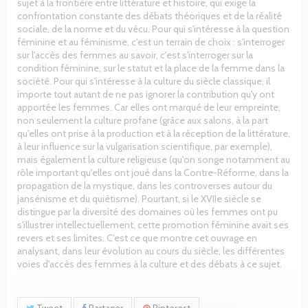
sujet à la frontière entre littérature et histoire, qui exige la
confrontation constante des débats théoriques et de la réalité
sociale, de la norme et du vécu. Pour qui s'intéresse à la question
féminine et au féminisme, c'est un terrain de choix : s'interroger
sur l'accès des femmes au savoir, c'est s'interroger sur la
condition féminine, sur le statut et la place de la femme dans la
société. Pour qui s'intéresse à la culture du siècle classique, il
importe tout autant de ne pas ignorer la contribution qu'y ont
apportée les femmes. Car elles ont marqué de leur empreinte,
non seulement la culture profane (grâce aux salons, à la part
qu'elles ont prise à la production et à la réception de la littérature,
à leur influence sur la vulgarisation scientifique, par exemple),
mais également la culture religieuse (qu'on songe notamment au
rôle important qu'elles ont joué dans la Contre-Réforme, dans la
propagation de la mystique, dans les controverses autour du
jansénisme et du quiétisme). Pourtant, si le XVIIe siècle se
distingue par la diversité des domaines où les femmes ont pu
s'illustrer intellectuellement, cette promotion féminine avait ses
revers et ses limites. C'est ce que montre cet ouvrage en
analysant, dans leur évolution au cours du siècle, les différentes
voies d'accès des femmes à la culture et des débats à ce sujet.
Tweet
Partager
Pinterest