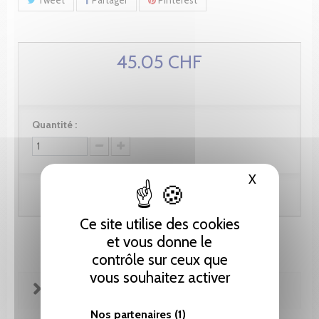
45.05 CHF
Quantité :
X
Masquer le
Ajouter au panier
Ce site utilise des cookies
et vous donne le
contrôle sur ceux que
vous souhaitez activer
FICHE TECHNIQUE
Nos partenaires
(1)