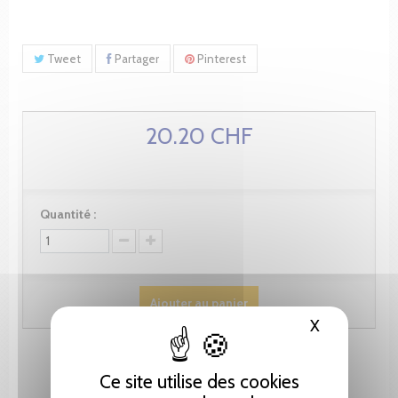
Tweet
Partager
Pinterest
20.20 CHF
Quantité :
Ajouter au panier
X
Masquer le
Ce site utilise des cookies