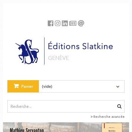
Panneau de gestion des cookies
Panier
(vide)
Recherche avancée