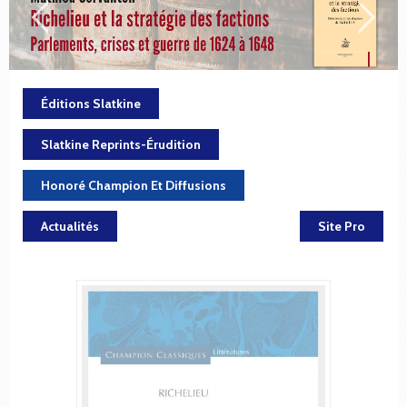
Éditions Slatkine
Slatkine Reprints-Érudition
Honoré Champion Et Diffusions
Actualités
Site Pro