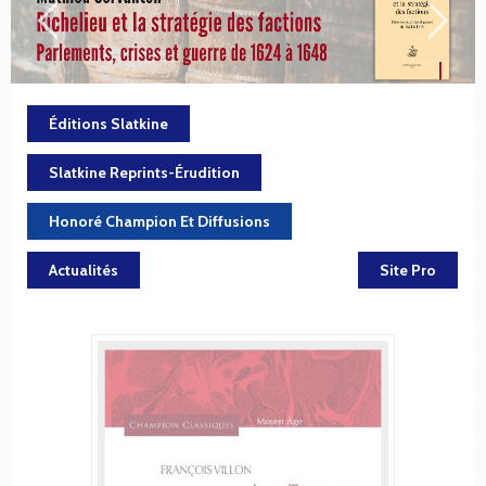
Éditions Slatkine
Slatkine Reprints-Érudition
Honoré Champion Et Diffusions
Actualités
Site Pro