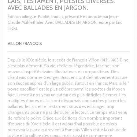
LAIS, TESTAMENT, POESIES DIVERSES.
AVEC BALLADES EN JARGON.
Édition bilingue. Publié, traduit, présenté et annoté par Jean-
Claude Mühlethaler. Avec BALLADES EN JARGON, édité par Eric
Hicks.
VILLON FRANCOIS
Depuis le XIXe siècle, le succès de François Villon (1431-1463 ?) ne
s'est plus démenti. Sa vie, réelle ou légendaire, fascine ; son
œuvre a inspiré écrivains, illustrateurs et compositeurs. Des
chanteurs comme Georges Brassens ont définitivement assuré
son succès auprès d'un large public, surtout en France. Mais, si le "
povre escollier " est le plus célèbre parmi les poètes du Moyen
Âge, il reste à nos yeux un auteur des plus difficiles à cerner. Les
multiples études qui lui sont désormais consacrées placent les
ballades, le Lais et le Testament sous des éclairages trop
changeants pour ne pas dérouter le lecteur. Le temps était venu
de refaire le point. Grâce aux éditions d'un nombre important
d'œuvres du XVe siècle, il est aujourd'hui possible de mieux
percevoir la place qui revient à François Villon entre la culture de
la ville et la culture des cours, mais aussi de comprendre