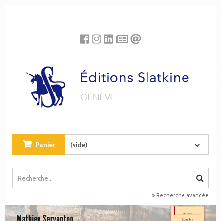
Panneau de gestion des cookies
Panier
(vide)
Recherche avancée