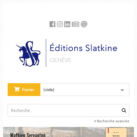
Panneau de gestion des cookies
Panier
(vide)
Recherche avancée