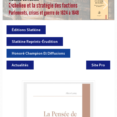
Éditions Slatkine
Slatkine Reprints-Érudition
Honoré Champion Et Diffusions
Actualités
Site Pro