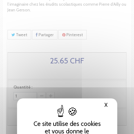
l’imaginaire chez les érudits scolastiques comme Pierre d’Ailly ou
Jean Gerson.
Tweet
Partager
Pinterest
25.65 CHF
Quantité :
X
Masquer le
Ajouter au panier
Ce site utilise des cookies
et vous donne le