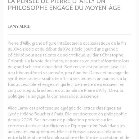
LA PENSÉE DE PIERRE D' AILLY UN
PHILOSOPHE ENGAGÉ DU MOYEN-ÂGE
LAMY ALICE
Pierre d’Ailly, grande figure intellectuelle ecclésiastique de la fin
du XIVe siècle et du début du XVe siècle, jouit d’une grande
célébrité pour ses talents de scientifique, guidant Christophe
Colomb sur la voie des Indes, et pour sa volonté réformiste lors
du grand schisme d’occident. Son œuvre est pourtant jusqu’ici
peu fréquentée et sa pensée, peu étudiée. Dans cet ouvrage de
synthèse, l’auteur souhaite offrir à ses lecteurs un parcours à la
fois accessible et exigeant, qui leur permette de découvrir, en
cinq concepts, la richesse doctrinale de Pierre d’Ailly : Dieu, la
politique, le langage, la connaissance, la science.
Alice Lamy est professeure agrégée de lettres classiques au
Lycée Hélène Boucher à Paris. Elle est docteure en philosophie
depuis 2005. Ses travaux de publication portent sur les
commentaires aristotéliciens de l’époque médiévale dans les
universités européennes. Elle s’intéresse aussi aux relations
entre la littérature et la philosophie et le rôle de la création et de