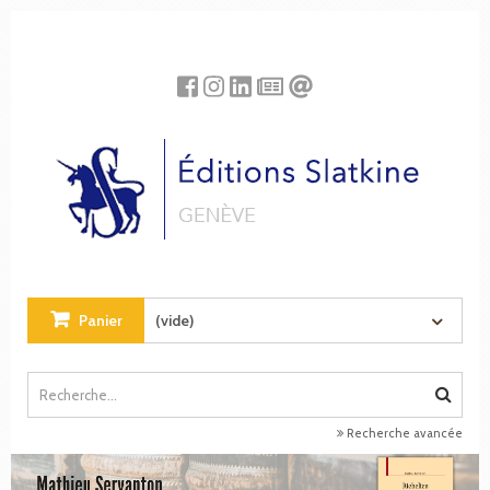
Panneau de gestion des cookies
Panier
(vide)
Recherche avancée