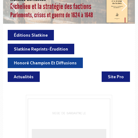
Éditions Slatkine
Slatkine Reprints-Érudition
Honoré Champion Et Diffusions
Actualités
Site Pro