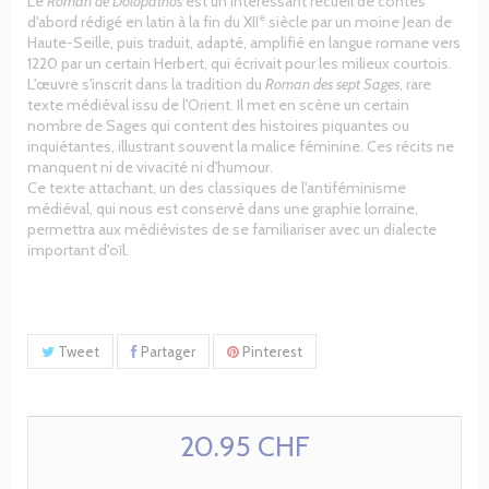
Le
Roman de Dolopathos
est un intéressant recueil de contes
e
d'abord rédigé en latin à la fin du XII
siècle par un moine Jean de
Haute-Seille, puis traduit, adapté, amplifié en langue romane vers
1220 par un certain Herbert, qui écrivait pour les milieux courtois.
L'œuvre s'inscrit dans la tradition du
Roman des sept Sages
, rare
texte médiéval issu de l'Orient. Il met en scène un certain
nombre de Sages qui content des histoires piquantes ou
inquiétantes, illustrant souvent la malice féminine. Ces récits ne
manquent ni de vivacité ni d'humour.
Ce texte attachant, un des classiques de l'antiféminisme
médiéval, qui nous est conservé dans une graphie lorraine,
permettra aux médiévistes de se familiariser avec un dialecte
important d'oïl.
Tweet
Partager
Pinterest
20.95 CHF