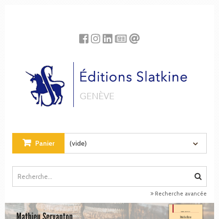
Panneau de gestion des cookies
Panier
(vide)
Recherche avancée