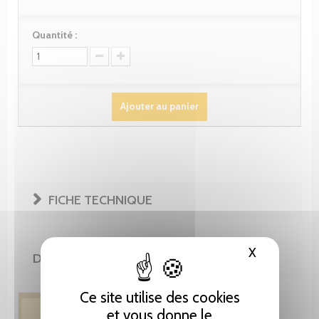
Quantité :
Ajouter au panier
FICHE TECHNIQUE
X
Masquer le
DE LA MÊME COLLECTION
Ce site utilise des cookies
et vous donne le