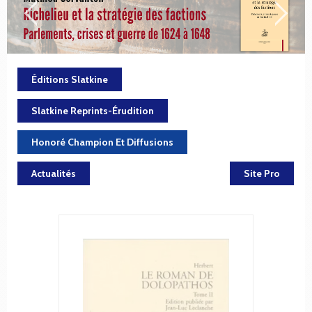
Éditions Slatkine
Slatkine Reprints-Érudition
Honoré Champion Et Diffusions
Actualités
Site Pro