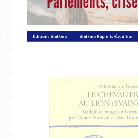
Éditions Slatkine
Slatkine Reprints-Érudition