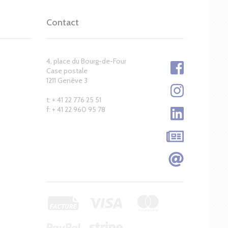
Contact
4, place du Bourg-de-Four
Case postale
1211 Genève 3
t: + 41 22 776 25 51
f: + 41 22 960 95 78