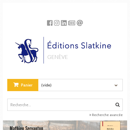
Panneau de gestion des cookies
Panier
(vide)
Recherche avancée