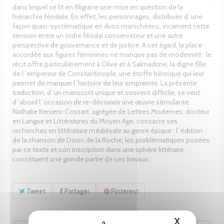
dans lequel se lit en filigrane une mise en question de la
hiérarchie féodale. En effet, les personnages, distribués d`une
façon quasi-systématique en duos manichéens, incarnent cette
tension entre un ordre féodal conservateur et une autre
perspective de gouvernance et de justice. A cet égard, la place
accordée aux figures féminines ne manque pas de modernité : le
récit offre particulièrement à Olive et à Salmadrine, la digne fille
de l`empereur de Constantinople, une étoffe héroïque qui leur
permet de marquer l`histoire de leur empreinte. La présente
traduction, d`un manuscrit unique et souvent difficile, se veut
d`abord l`occasion de re-découvrir une œuvre stimulante.
Nathalie Reniers-Cossart, agrégée de Lettres Modernes, docteur
en Langue et Littératures du Moyen Age, consacre ses
recherches en littérature médiévale au genre épique : l`édition
de la chanson de Doon de la Roche, les problématiques posées
par ce texte et son inscription dans une sphère littéraire,
constituent une grande partie de ses travaux.
Tweet
Partager
Pinterest
X
Masquer le