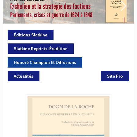
Éditions Slatkine
Slatkine Reprints-Érudition
Honoré Champion Et Diffusions
Actualités
Site Pro