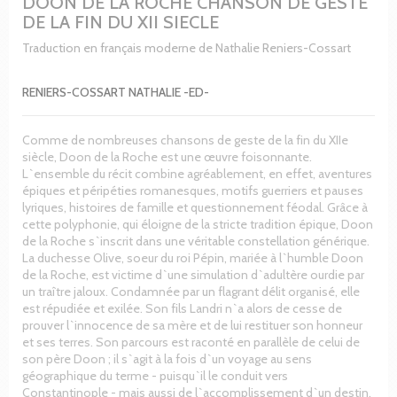
DOON DE LA ROCHE CHANSON DE GESTE
DE LA FIN DU XII SIECLE
Traduction en français moderne de Nathalie Reniers-Cossart
RENIERS-COSSART NATHALIE -ED-
Comme de nombreuses chansons de geste de la fin du XIIe
siècle, Doon de la Roche est une œuvre foisonnante.
L`ensemble du récit combine agréablement, en effet, aventures
épiques et péripéties romanesques, motifs guerriers et pauses
lyriques, histoires de famille et questionnement féodal. Grâce à
cette polyphonie, qui éloigne de la stricte tradition épique, Doon
de la Roche s`inscrit dans une véritable constellation générique.
La duchesse Olive, soeur du roi Pépin, mariée à l`humble Doon
de la Roche, est victime d`une simulation d`adultère ourdie par
un traître jaloux. Condamnée par un flagrant délit organisé, elle
est répudiée et exilée. Son fils Landri n`a alors de cesse de
prouver l`innocence de sa mère et de lui restituer son honneur
et ses terres. Son parcours est raconté en parallèle de celui de
son père Doon ; il s`agit à la fois d`un voyage au sens
géographique du terme - puisqu`il le conduit vers
Constantinople - mais aussi de l`accomplissement d`un destin,