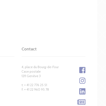
Contact
4, place du Bourg-de-Four
Case postale
1211 Genève 3
t: + 41 22 776 25 51
f: + 41 22 960 95 78