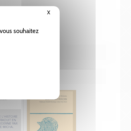
X
Masquer le bandeau des cookies
e vous souhaitez