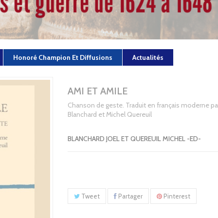
Honoré Champion Et Diffusions
Actualités
AMI ET AMILE
Chanson de geste. Traduit en français moderne par
Blanchard et Michel Quereuil
BLANCHARD JOEL ET QUEREUIL MICHEL -ED-
Tweet
Partager
Pinterest