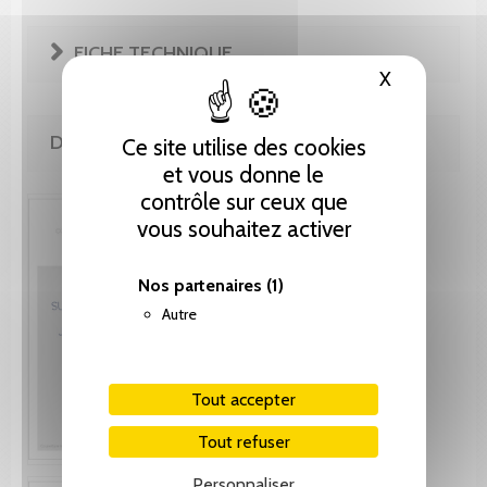
FICHE TECHNIQUE
X
Masquer le
DE LA MÊME COLLECTION
Ce site utilise des cookies
et vous donne le
contrôle sur ceux que
vous souhaitez activer
Nos partenaires
(1)
Autre
Tout accepter
Tout refuser
Personnaliser