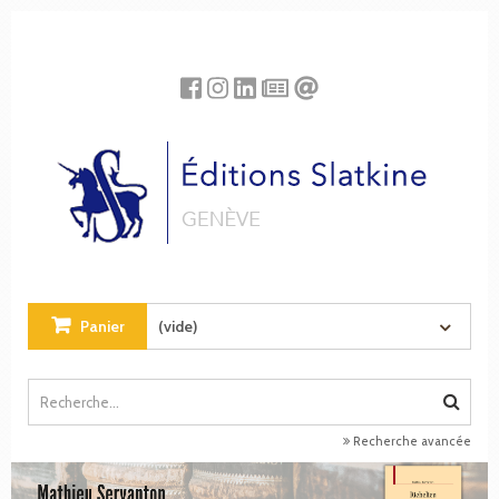
Panneau de gestion des cookies
Panier
(vide)
Recherche avancée