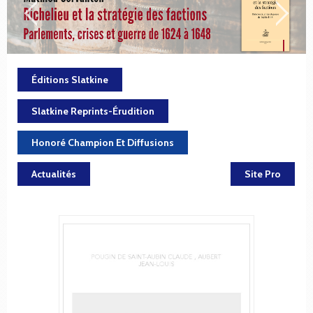
Éditions Slatkine
Slatkine Reprints-Érudition
Honoré Champion Et Diffusions
Actualités
Site Pro