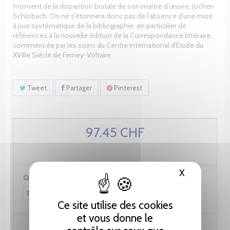
moment de la disparition brutale de son maître d'œuvre, Jochen
Schlobach. On ne s'étonnera donc pas de l'absence d'une mise
à jour systématique de la bibliographie, en particulier de
références à la nouvelle édition de la Correspondance littéraire,
commencée par les soins du Centre International d'Étude du
XVIIIe Siècle de Ferney-Voltaire.
Tweet
Partager
Pinterest
97.45 CHF
X
Masquer le
Quantité :
Ce site utilise des cookies
et vous donne le
Ajouter au panier