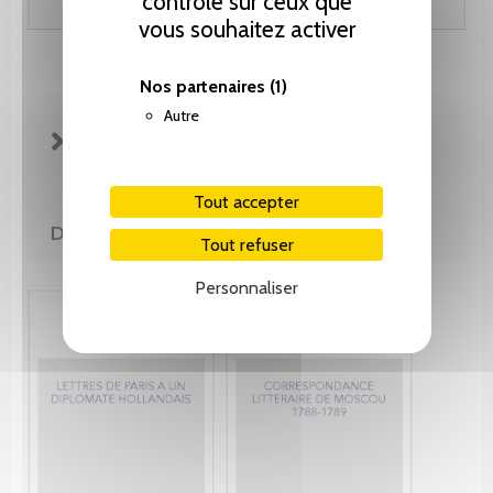
contrôle sur ceux que
vous souhaitez activer
Nos partenaires
(1)
Autre
FICHE TECHNIQUE
Tout accepter
DE LA MÊME COLLECTION
Tout refuser
Personnaliser