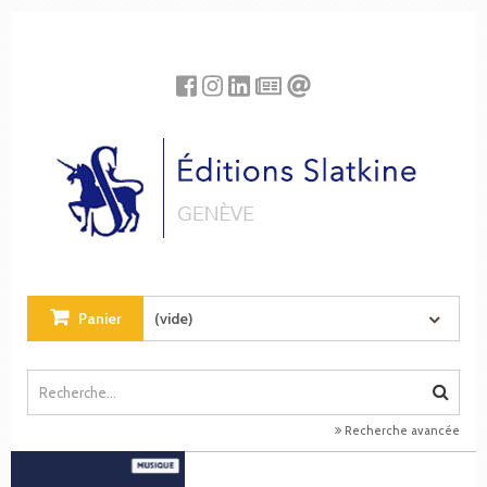
Panneau de gestion des cookies
Panier
(vide)
Recherche avancée