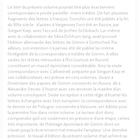
Le titre du présent volume pourrait être plus exactement :
correspondance privée partielle- ment inédite. De fait, plusieurs
fragments des lettres à François Tronchin ont été publiés à la fin
du XIXe siècle ; d'autres à Vergennes l'ont été en Russie, par
Sergueï Karp, avec l'accord de Jochen Schlobach. Lui-même,
avec la collaboration de Silvia Eichhorn-Jung, avait procuré
l'édition allemande des lettres de Grimm à Gottsched. Par
ailleurs, son intention n'a jamais été de publier lui-même
l'intégralité de la correspondance inédite de Grimm. A elles
seules les lettres retrouvées à l'Est (surtout en Russie)
constituent un massif épistolaire considérable. Ainsi la seule
correspondance avec CatherineII, préparée par Sergueï Karp et
ses collaborateurs, est prévue en cinq volumes. Quant à
l'inventaire des papiers de Grimm conservés en Russie, dû à
Alexandre Stroev, il fournit avec ses annexes la matière d'un
volume conséquent. Seule exception à cette règle d'écarter les
lettres échangées avec l'est européen, la correspondance avec
le dernier roi de Pologne, conservée à Varsovie, est éditée pour
la première fois dans notre volume. Le lecteur doit donc
comprendre qu'il est seulement en présence d'une étape, certes
très importante, de l'héritage épistolaire de Grimm dont on
n'avait jusqu'à récemment mal mesurée l'ampleur. Une dernière
précision : le travail d'édition du présent volume était achevé au