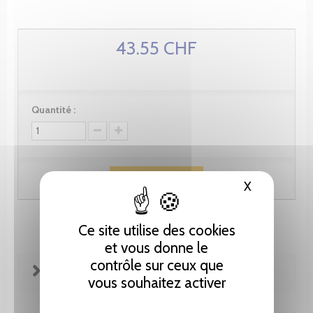
43.55 CHF
Quantité :
Ajouter au panier
X
Masquer le
Ce site utilise des cookies
et vous donne le
contrôle sur ceux que
FICHE TECHNIQUE
vous souhaitez activer