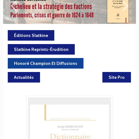
Éditions Slatkine
Slatkine Reprints-Érudition
Honoré Champion Et Diffusions
Actualités
Site Pro