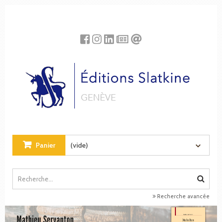
Panneau de gestion des cookies
Panier
(vide)
Recherche avancée