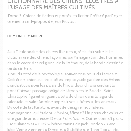
DICTIONNAIRE DES CHIENS ILLUSTRES À
L'USAGE DES MAÎTRES CULTIVÉS
Tome 2. Chiens de fiction et portés en fiction Préfacé par Roger
Grenier, avant-propos de Jean Pruvost
DEMONTOY ANDRE
Au « Dictionnaire des chiens illustres », réels, fait suite ici le
dictionnaire des chiens façonnés par l’imagination des hommes
dans le cadre des religions, de la littérature, de la bande dessinée
ou du cinéma.
Ainsi, du côté de la mythologie, souvenons-nous du féroce «
Cerbère », chien aux trois têtes, impitoyable gardien des Enfers
pendant que pour les parsis de l’Inde, deux chiens gardent le
pont Chinvat, passage obligé de l’âme vers le Paradis. Saint
Christophe figurait un géant à tête de chien dans la légende
orientale et saint Antoine appelait ses « frères », les animaux.
Du côté de la littérature, avant de désigner nos fidèles
compagnons, qui étaient « Médor, Mirza »? Un preux chevalier et
une grande amoureuse. De qui ? d’ « Azor ». Qui ne connaît pas «
Croc Blanc » et « Buck », héros canins de Jack London ? Avec
Jules Verne viennent « Dingo », « Satellite », « Tiger Top », etc.