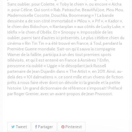
Sans oublier, pour Colette, « Toby le chien », ou encore « Aïcha
», pour Céline. Qui sont « Rab, Patrasche, Beautiful Joe, Mou Mou,
Mademoiselle Cocotte, Douchka, Boomerang » ? La bande
dessinée a de son côté immortalisé « Milou », « Pif », « Kador »,
le chien des Bidochon, « Rantanplan » aux côtés de Lucky Luke, «
Idéfix » le chien d’Obélix. Et « Snoopy ». Impossible de les
oublier, parmi tant d’autres ici présentés. Le plus célèbre chien du
cinéma « Rin Tin Tin » a été trouvé en France, à Toul, pendant la
Première Guerre mondiale. Sait-on qu’il sauva la compagnie
Warner de la faillite, participa à un des tout premiers spots
télévisés, et qu’il est enterré en France à Asnières ? Enfin,
personne n’a oublié « Uggie » le désopilant Jack Russell
partenaire de Jean Dujardin dans « The Artist », en 2011. Ainsi, au-
delà des « 101 dalmatiens », ce sont mille et un chiens de fiction
prêts à nous faire rêver dont on dévoile ici la grande et la petite
histoire. Un grand dictionnaire de référence s’imposait ! Préfacé
par Roger Grenier, avec un avant-propos de Jean Pruvoost.
Tweet
Partager
Pinterest