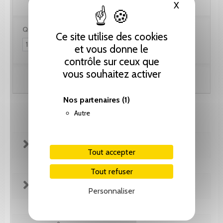
X
Masquer le
Quantité :
Ce site utilise des cookies
et vous donne le
contrôle sur ceux que
vous souhaitez activer
Ajouter au panier
Nos partenaires
(1)
Autre
FICHE TECHNIQUE
Tout accepter
Tout refuser
EXTRAITS
Personnaliser