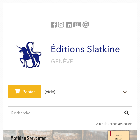
Panneau de gestion des cookies
Panier
(vide)
Recherche avancée