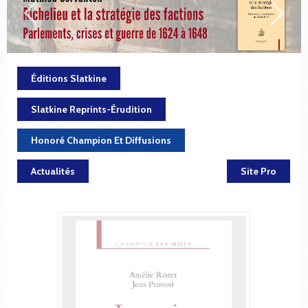
Éditions Slatkine
Slatkine Reprints-Érudition
Honoré Champion Et Diffusions
Actualités
Site Pro