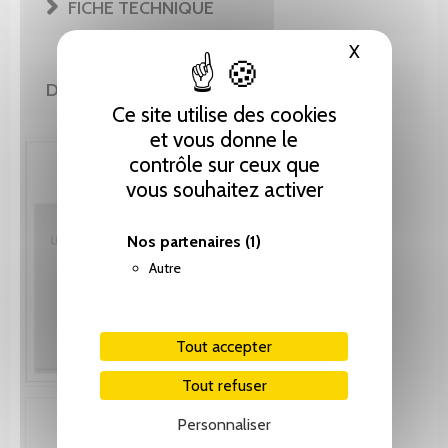
FICHE TECHNIQUE
X
Masquer le
DE LA MÊME COLLECTION
Ce site utilise des cookies
et vous donne le
contrôle sur ceux que
vous souhaitez activer
Nos partenaires
(1)
Autre
Tout accepter
Tout refuser
Personnaliser