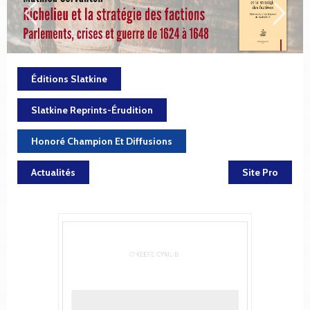
Éditions Slatkine
Slatkine Reprints-Érudition
Honoré Champion Et Diffusions
Actualités
Site Pro