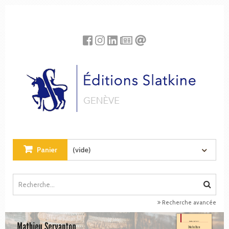
Panneau de gestion des cookies
Panier
(vide)
Recherche avancée