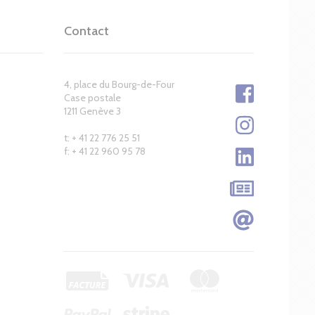
Contact
4, place du Bourg-de-Four
Case postale
1211 Genève 3
t: + 41 22 776 25 51
f: + 41 22 960 95 78