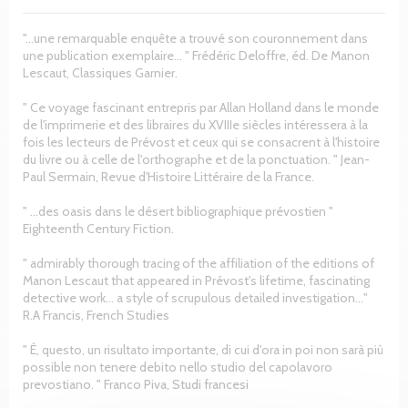
"…une remarquable enquête a trouvé son couronnement dans
une publication exemplaire… " Frédéric Deloffre, éd. De Manon
Lescaut, Classiques Garnier.
" Ce voyage fascinant entrepris par Allan Holland dans le monde
de l'imprimerie et des libraires du XVIIIe siècles intéressera à la
fois les lecteurs de Prévost et ceux qui se consacrent à l'histoire
du livre ou à celle de l'orthographe et de la ponctuation. " Jean-
Paul Sermain, Revue d'Histoire Littéraire de la France.
" …des oasis dans le désert bibliographique prévostien "
Eighteenth Century Fiction.
" admirably thorough tracing of the affiliation of the editions of
Manon Lescaut that appeared in Prévost's lifetime, fascinating
detective work… a style of scrupulous detailed investigation…"
R.A Francis, French Studies
" È, questo, un risultato importante, di cui d'ora in poi non sarà più
possible non tenere debito nello studio del capolavoro
prevostiano. " Franco Piva, Studi francesi