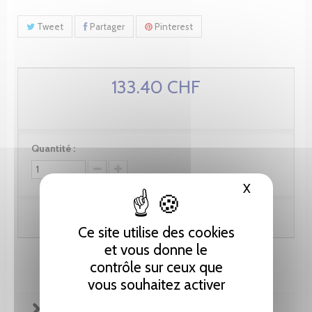
Tweet
Partager
Pinterest
133.40 CHF
Quantité :
X
Masquer le
Ajouter au panier
Ce site utilise des cookies
et vous donne le
contrôle sur ceux que
vous souhaitez activer
FICHE TECHNIQUE