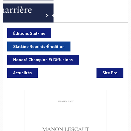
Éditions Slatkine
Slatkine Reprints-Érudition
Honoré Champion Et Diffusions
Actualités
Site Pro