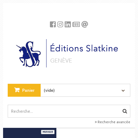
Panneau de gestion des cookies
Panier
(vide)
Recherche avancée