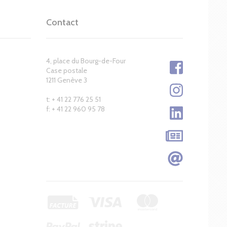
Contact
4, place du Bourg-de-Four
Case postale
1211 Genève 3
t: + 41 22 776 25 51
f: + 41 22 960 95 78