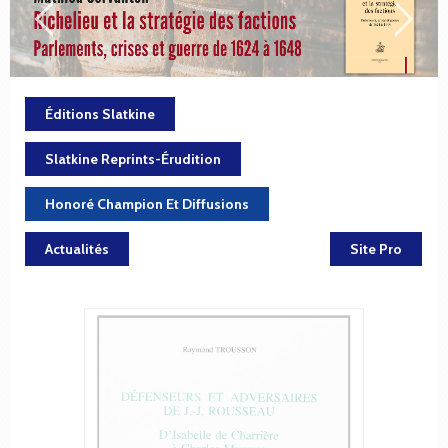
Éditions Slatkine
Slatkine Reprints-Érudition
Honoré Champion Et Diffusions
Actualités
Site Pro