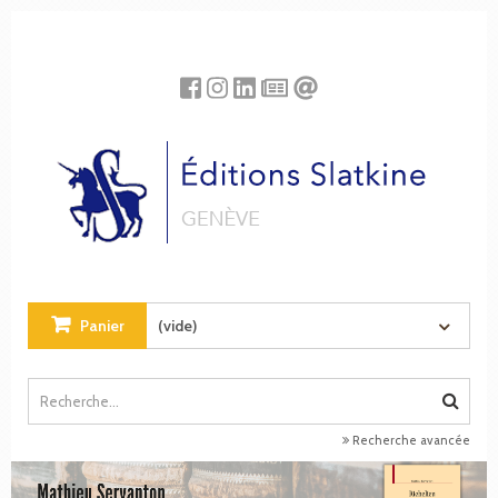
Panneau de gestion des cookies
Panier
(vide)
Recherche avancée