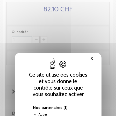
82.10 CHF
Quantité :
Ajouter au panier
X
Masquer le
Ce site utilise des cookies
et vous donne le
contrôle sur ceux que
FICHE TECHNIQUE
vous souhaitez activer
Nos partenaires
(1)
DE LA MÊME COLLECTION
Autre