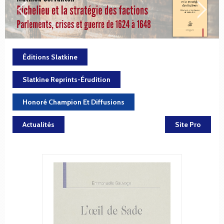
Éditions Slatkine
Slatkine Reprints-Érudition
Honoré Champion Et Diffusions
Actualités
Site Pro