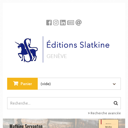
Panneau de gestion des cookies
Panier
(vide)
Recherche avancée