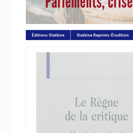
Éditions Slatkine
Slatkine Reprints-Érudition