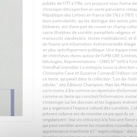
publiés de 1777 à 1786, ont proposé sous forme de
chronique rétrospective un vaste panorama critiqu
République des Lettres en France (de 1762 à 1787).
leurs particularités, qui les distingue des autres pé
littéraires, est d'une part de couvrir un champ cultur
vaste (théâtres de société, pamphlets religieux et
manuscrits clandestins, textes matérialistes), et d'
de fournir une information événementielle élargie
en plus spécifiquement politique. Une équipe inte
de chercheurs réunis autour de l'UMR LIRE (Littératu
Idéologies, Représentations - CNRS N° 5611) à l'Uni
Stendhal Grenoble 3 a entrepris (sous la direction
Christophe Cave et Suzanne Cornand) l'édition cri
ce texte, qui paraît dans la collection "Les dix-hui
siècles " des Éditions Champion. Mais les Mémoir
sont moins à lire comme un répertoire d'informat
comme un texte qui construit l'information, invitan
s'interroger sur les discours et les logiques événe
qui y organisent l'espace culturel des Lumières. L'o
présent volume est de montrer ce par quoi ils se
singularisent : leur vis critica est à la fois une force 
qui peut sembler animer les moindres nouvelles, 
appartenance manifeste à l' " esprit critique " des