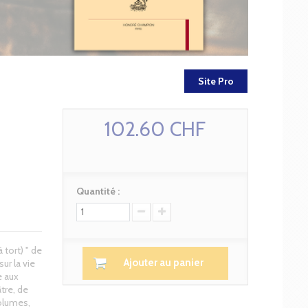
Site Pro
102.60 CHF
Quantité :
 tort) " de
Ajouter au panier
r la vie
e aux
âtre, de
volumes,