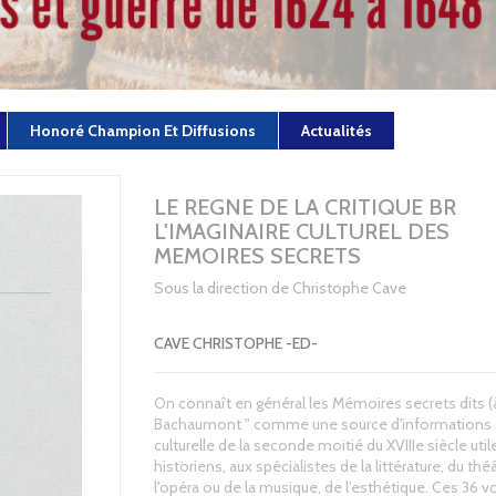
Honoré Champion Et Diffusions
Actualités
LE REGNE DE LA CRITIQUE BR
L'IMAGINAIRE CULTUREL DES
MEMOIRES SECRETS
Sous la direction de Christophe Cave
CAVE CHRISTOPHE -ED-
On connaît en général les Mémoires secrets dits (à
Bachaumont " comme une source d'informations su
culturelle de la seconde moitié du XVIIIe siècle util
historiens, aux spécialistes de la littérature, du thé
l'opéra ou de la musique, de l'esthétique. Ces 36 