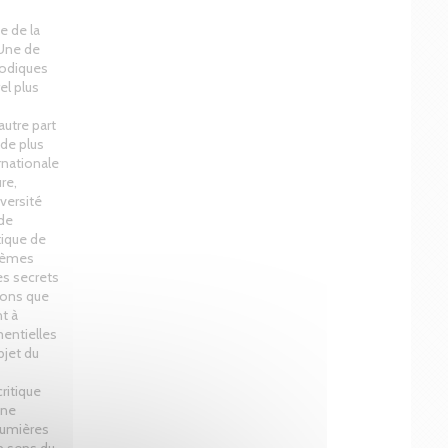
e de la
 Une de
riodiques
el plus
autre part
 de plus
rnationale
re,
versité
 de
tique de
tièmes
es secrets
ions que
t à
mentielles
bjet du
critique
une
 Lumières