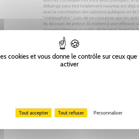
dont les conséquences sont aussi politiques, et u
débat qui sans être totalement nouveau est déjà e
avec la constitution des opinions publiques et de l
"médiasphère ". Loin de ne concerner que les spéc
du discours de presse, ils invitent à une réflexion s
pouvait intéresser un public de lecteurs durant la
moitié du XVIIIe siècle et rafraîchit toute l'image qu
du s
 des cookies et vous donne le contrôle sur ceux qu
Tweet
Partager
Pinterest
activer
Tout accepter
Tout refuser
Personnaliser