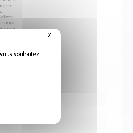
n sens du
n prise
a
ialistes
ur ce qui
 deuxième
'on se fait
X
Masquer le bandeau des cookies
e vous souhaitez