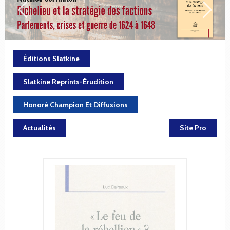
Éditions Slatkine
Slatkine Reprints-Érudition
Honoré Champion Et Diffusions
Actualités
Site Pro