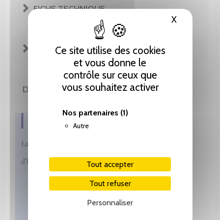
FICHE TECHNIQUE
X
Masquer le
EXTRAITS
Ce site utilise des cookies
et vous donne le
contrôle sur ceux que
vous souhaitez activer
DE LA MÊME COLLECTION
Nos partenaires
(1)
Autre
Tout accepter
Tout refuser
Personnaliser