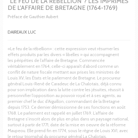
"LE FEU DE LA REBELLION"? LES IMPRIMES
DE L'AFFAIRE DE BRETAGNE (1764-1769)
Préface de Gauthier Aubert
DAIREAUX LUC
«Le feu de la rébellion» : cette expression veut résumer les
effets produits par les divers « libelles » qui accompagnent
les péripéties de l’affaire de Bretagne. Commencée
véritablement en 1764, celle-ci apparaît d’abord comme un
conflit de nature fiscale mettant aux prises les ministres de
Louis XV, les États et le parlement de Bretagne. Le procureur
général Louis-René de Caradeuc de La Chalotais, déjà connu
pour son implication dans la lutte contre les jésuites, réussit à
personnifier l’opposition au pouvoir royal et à ses agents, au
premier chef le duc d’Aiguillon, commandant de la Bretagne
depuis 1753. Ce dernier démissionne de ses fonctions en août
1768. Le parlement est rappelé en juillet 1769. L’affaire de
Bretagne s’inscrit alors de plus en plus dans un paysage national,
surtout à partir de 1771, date de la mise en oeuvre de la réforme
Maupeou. Elle prend fin en 1774, sous le règne de Louis XVI, avec
le retour triomphal du procureur général La Chalotais.