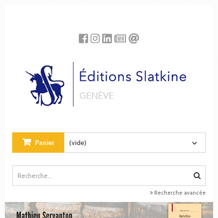
Panneau de gestion des cookies
Panier
(vide)
Recherche avancée